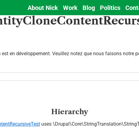
About Nick
Work
Blog
Politics
Cont
Main
ntityCloneContentRecur
navigation
est en développement. Veuillez notez que nous faisons notre pos
Hierarchy
ntentRecursiveTest
uses \Drupal\Core\StringTranslation\StringT