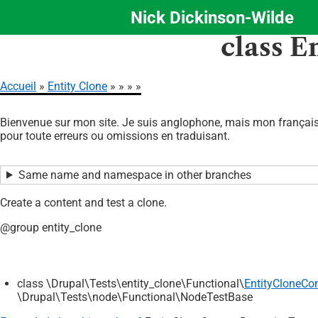
Nick Dickinson-Wilde
Aller
class E
au
contenu
principal
Accueil
Entity Clone
Fil
Bienvenue sur mon site. Je suis anglophone, mais mon français 
d'Ariane
pour toute erreurs ou omissions en traduisant.
Same name and namespace in other branches
Create a content and test a clone.
@group entity_clone
class \Drupal\Tests\entity_clone\Functional\
EntityCloneCo
\Drupal\Tests\node\Functional\NodeTestBase