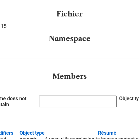
Fichier
e 15
Namespace
Members
me does not
Object t
tain
ifiers
Object type
Résumé