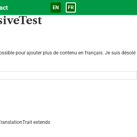
act
EN
FR
Langue
siveTest
sible pour ajouter plus de contenu en français. Je suis désolé
ranslationTrait extends