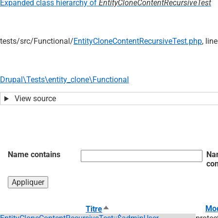
Expanded class hierarchy of
EntityCloneContentRecursiveTest
tests/
src/
Functional/
EntityCloneContentRecursiveTest.php
, lin
Drupal\Tests\entity_clone\Functional
View source
Name contains
Na
con
Trier
Mod
Titre
par