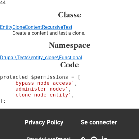
44
Classe
EntityCloneContentRecursiveTest
Create a content and test a clone.
Namespace
Drupal\Tests\entity_clone\Functional
Code
protected $permissions = [

'bypass node access'
,

'administer nodes'
,

'clone node entity'
,

];
Privacy Policy
Se connecter
Footer
User
menu
account