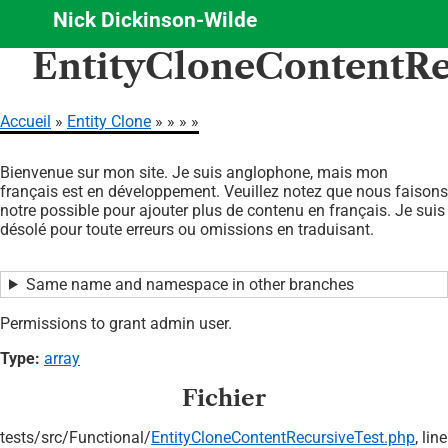
Nick Dickinson-Wilde
Aller
EntityCloneContentRec
au
contenu
principal
Accueil
Entity Clone
Fil
Bienvenue sur mon site. Je suis anglophone, mais mon
d'Ariane
français est en développement. Veuillez notez que nous faisons
notre possible pour ajouter plus de contenu en français. Je suis
désolé pour toute erreurs ou omissions en traduisant.
Same name and namespace in other branches
Permissions to grant admin user.
Type:
array
Fichier
tests/
src/
Functional/
EntityCloneContentRecursiveTest.php
, line