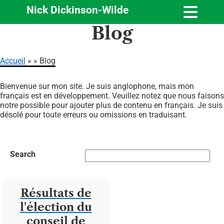
Nick Dickinson-Wilde
Aller
Blog
au
contenu
principal
Accueil
Blog
Fil
Bienvenue sur mon site. Je suis anglophone, mais mon
d'Ariane
français est en développement. Veuillez notez que nous faisons
notre possible pour ajouter plus de contenu en français. Je suis
désolé pour toute erreurs ou omissions en traduisant.
Search
Résultats de
l'élection du
conseil de