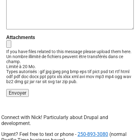
Attachments
If you have files related to this message please upload them here.
Un nombre illimité de fichiers peuvent être transférés dans ce
champ.
Limité à 20 Mo.
Types autorisés : gif jpg jpeg png bmp eps tif pict psd txt rtf html
odf pdf doc docx ppt pptx xls xlsx xml avi mov mp3 mp4 ogg wav
bz2 dmg gz jar rar sit svg tar zip pub.
Connect with Nick! Particularly about Drupal and
development.
Urgent? Feel free to text or phone -
250-893-3080
(normal