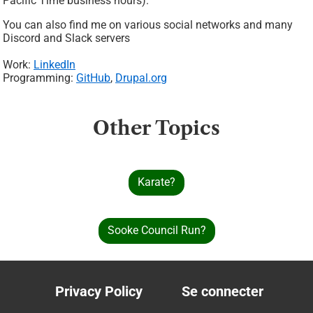
Pacific Time business hours).
You can also find me on various social networks and many
Discord and Slack servers
Work:
LinkedIn
Programming:
GitHub
,
Drupal.org
Other Topics
Karate?
Sooke Council Run?
Privacy Policy
Se connecter
Footer
User