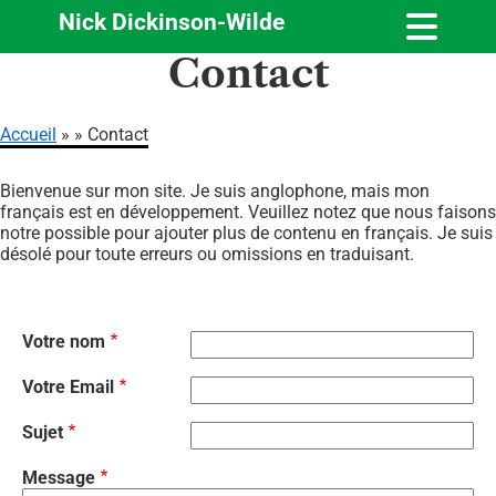
Nick Dickinson-Wilde
Aller
Contact
au
contenu
principal
Accueil
Contact
Fil
Bienvenue sur mon site. Je suis anglophone, mais mon
d'Ariane
français est en développement. Veuillez notez que nous faisons
notre possible pour ajouter plus de contenu en français. Je suis
désolé pour toute erreurs ou omissions en traduisant.
Votre nom
Votre Email
Sujet
Message