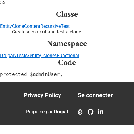
55
Classe
EntityCloneContentRecursiveTest
Create a content and test a clone.
Namespace
Drupal\Tests\entity_clone\Functional
Code
protected $adminUser;
Privacy Policy
Se connecter
Footer
User
menu
account
Propulsé par
Drupal
menu