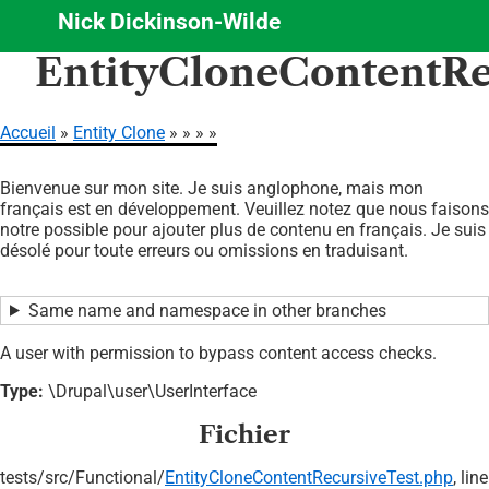
Nick Dickinson-Wilde
Aller
EntityCloneContentRe
au
contenu
principal
Accueil
Entity Clone
Fil
Bienvenue sur mon site. Je suis anglophone, mais mon
d'Ariane
français est en développement. Veuillez notez que nous faisons
notre possible pour ajouter plus de contenu en français. Je suis
désolé pour toute erreurs ou omissions en traduisant.
Same name and namespace in other branches
A user with permission to bypass content access checks.
Type:
\Drupal\user\UserInterface
Fichier
tests/
src/
Functional/
EntityCloneContentRecursiveTest.php
, line