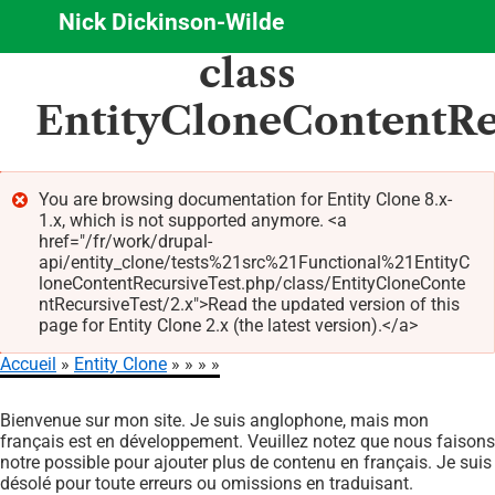
Nick Dickinson-Wilde
Aller
class
au
contenu
EntityCloneContentRe
principal
You are browsing documentation for Entity Clone 8.x-
1.x, which is not supported anymore. <a
Message
href="/fr/work/drupal-
d'erreur
api/entity_clone/tests%21src%21Functional%21EntityC
loneContentRecursiveTest.php/class/EntityCloneConte
ntRecursiveTest/2.x">Read the updated version of this
page for Entity Clone 2.x (the latest version).</a>
Accueil
Entity Clone
Fil
Bienvenue sur mon site. Je suis anglophone, mais mon
d'Ariane
français est en développement. Veuillez notez que nous faisons
notre possible pour ajouter plus de contenu en français. Je suis
désolé pour toute erreurs ou omissions en traduisant.