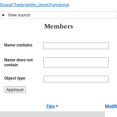
Drupal\Tests\entity_clone\Functional
View source
Members
Name contains
Name does not
contain
Object type
Trier
Modifi
Titre
par
ordre