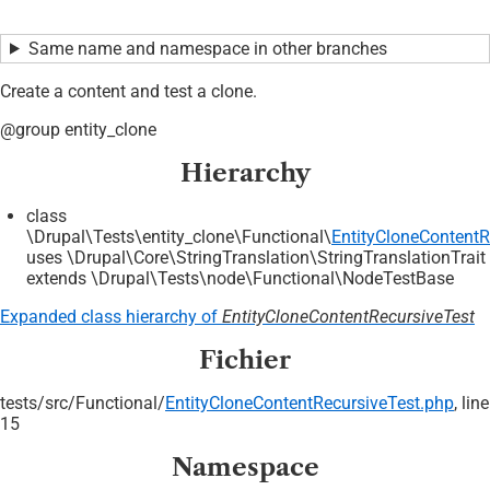
Same name and namespace in other branches
Create a content and test a clone.
@group entity_clone
Hierarchy
class
\Drupal\Tests\entity_clone\Functional\
EntityCloneContentR
uses \Drupal\Core\StringTranslation\StringTranslationTrait
extends \Drupal\Tests\node\Functional\NodeTestBase
Expanded class hierarchy of
EntityCloneContentRecursiveTest
Fichier
tests/
src/
Functional/
EntityCloneContentRecursiveTest.php
, line
15
Namespace