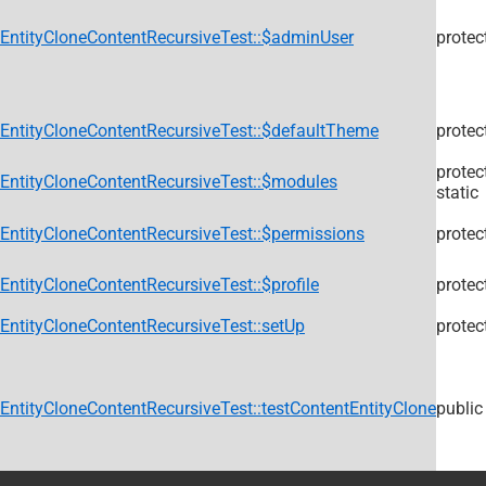
décroissant
EntityCloneContentRecursiveTest::$adminUser
protec
EntityCloneContentRecursiveTest::$defaultTheme
protec
protec
EntityCloneContentRecursiveTest::$modules
static
EntityCloneContentRecursiveTest::$permissions
protec
EntityCloneContentRecursiveTest::$profile
protec
EntityCloneContentRecursiveTest::setUp
protec
EntityCloneContentRecursiveTest::testContentEntityClone
public