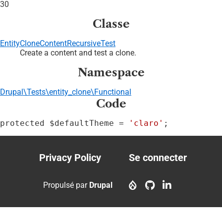
30
Classe
EntityCloneContentRecursiveTest
Create a content and test a clone.
Namespace
Drupal\Tests\entity_clone\Functional
Code
protected $defaultTheme = 
'claro'
;
Privacy Policy
Se connecter
Footer
User
menu
account
Propulsé par
Drupal
menu