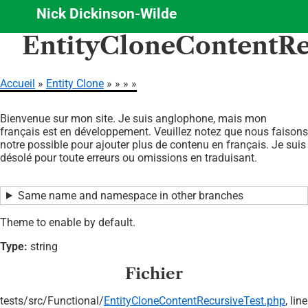
Nick Dickinson-Wilde
Aller
EntityCloneContentRe
au
contenu
principal
Accueil
Entity Clone
Fil
Bienvenue sur mon site. Je suis anglophone, mais mon
d'Ariane
français est en développement. Veuillez notez que nous faisons
notre possible pour ajouter plus de contenu en français. Je suis
désolé pour toute erreurs ou omissions en traduisant.
Same name and namespace in other branches
Theme to enable by default.
Type:
string
Fichier
tests/
src/
Functional/
EntityCloneContentRecursiveTest.php
, line