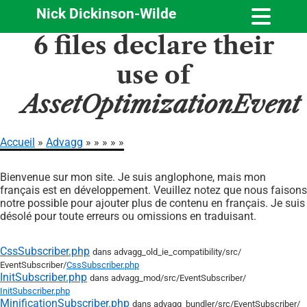
Nick Dickinson-Wilde
Aller
6 files declare their
au
contenu
use of
principal
AssetOptimizationEvent
Accueil
Advagg
Fil
Bienvenue sur mon site. Je suis anglophone, mais mon
d'Ariane
français est en développement. Veuillez notez que nous faisons
notre possible pour ajouter plus de contenu en français. Je suis
désolé pour toute erreurs ou omissions en traduisant.
CssSubscriber.php
dans advagg_old_ie_compatibility/
src/
EventSubscriber/
CssSubscriber.php
InitSubscriber.php
dans advagg_mod/
src/
EventSubscriber/
InitSubscriber.php
MinificationSubscriber.php
dans advagg_bundler/
src/
EventSubscriber/