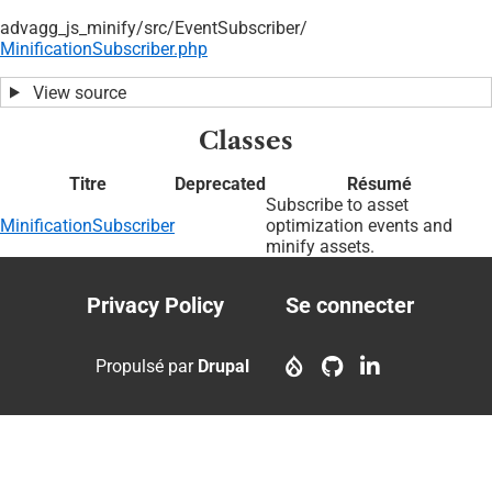
advagg_js_minify/
src/
EventSubscriber/
MinificationSubscriber.php
View source
Classes
Titre
Deprecated
Résumé
Subscribe to asset
MinificationSubscriber
optimization events and
minify assets.
Privacy Policy
Se connecter
Footer
User
menu
account
Propulsé par
Drupal
menu