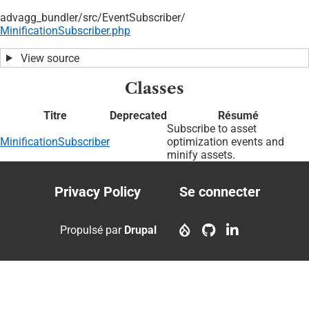
advagg_bundler/
src/
EventSubscriber/
MinificationSubscriber.php
View source
Classes
Titre
Deprecated
Résumé
Subscribe to asset
MinificationSubscriber
optimization events and
minify assets.
Privacy Policy
Se connecter
Footer
User
menu
account
Propulsé par
Drupal
menu