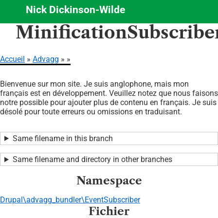
Nick Dickinson-Wilde
Aller
MinificationSubscribe
au
contenu
principal
Accueil
Advagg
Fil
Bienvenue sur mon site. Je suis anglophone, mais mon
d'Ariane
français est en développement. Veuillez notez que nous faisons
notre possible pour ajouter plus de contenu en français. Je suis
désolé pour toute erreurs ou omissions en traduisant.
Same filename in this branch
Same filename and directory in other branches
Namespace
Drupal\advagg_bundler\EventSubscriber
Fichier