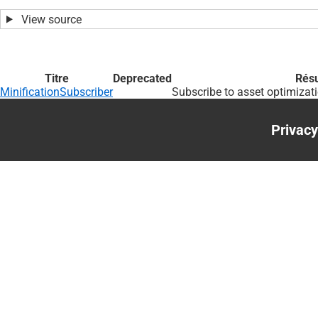
View source
Titre
Deprecated
Rés
MinificationSubscriber
Subscribe to asset optimizat
Privacy
Foote
menu