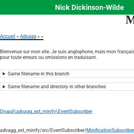
Nick Dickinson-Wilde
Aller
M
au
contenu
principal
Accueil
Advagg
Fil
Bienvenue sur mon site. Je suis anglophone, mais mon français 
d'Ariane
pour toute erreurs ou omissions en traduisant.
Same filename in this branch
Same filename and directory in other branches
Drupal\advagg_ext_minify\EventSubscriber
advagg_ext_minify/
src/
EventSubscriber/
MinificationSubscribe