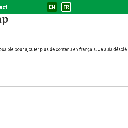
act
EN
FR
Langue
hp
sible pour ajouter plus de contenu en français. Je suis désolé