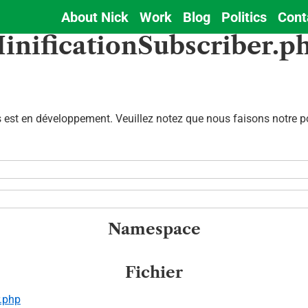
About Nick
Work
Blog
Politics
Cont
Main
inificationSubscriber.p
navigation
est en développement. Veuillez notez que nous faisons notre pos
Namespace
Fichier
r.php