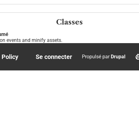
Classes
umé
ion events and minify assets.
 Policy
Se connecter
Propulsé par
Drupal
r
User
account
menu