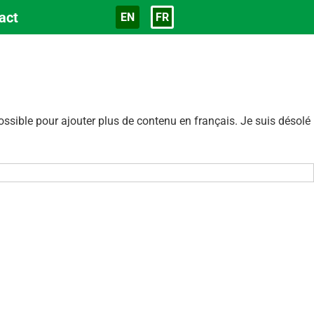
act
EN
FR
Langue
sible pour ajouter plus de contenu en français. Je suis désolé