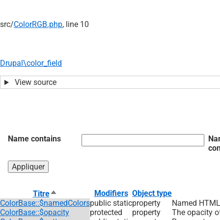
src/
ColorRGB.php
, line 10
Drupal\color_field
View source
Name contains
Na
con
Trier
Modifiers
Object type
Titre
par
ColorBase::$namedColors
public static
property
Named HTML 
ordre
ColorBase::$opacity
protected
property
The opacity of