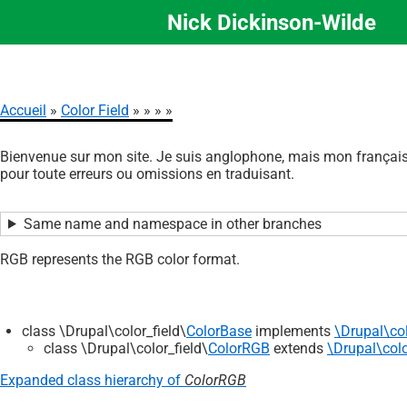
Nick Dickinson-Wilde
Aller
au
contenu
principal
Accueil
Color Field
Fil
Bienvenue sur mon site. Je suis anglophone, mais mon français 
d'Ariane
pour toute erreurs ou omissions en traduisant.
Same name and namespace in other branches
RGB represents the RGB color format.
class \Drupal\color_field\
ColorBase
implements
\Drupal\col
class \Drupal\color_field\
ColorRGB
extends
\Drupal\colo
Expanded class hierarchy of
ColorRGB