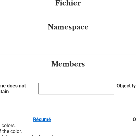
Fichier
Namespace
Members
me does not
Object t
tain
Résumé
O
colors.
 the color.