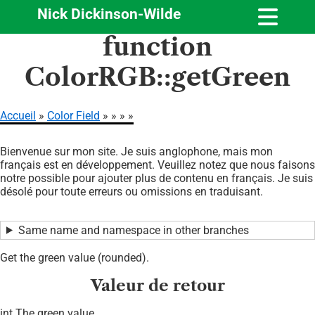
Nick Dickinson-Wilde
Aller
function
au
contenu
ColorRGB::getGreen
principal
Accueil
Color Field
Fil
Bienvenue sur mon site. Je suis anglophone, mais mon
d'Ariane
français est en développement. Veuillez notez que nous faisons
notre possible pour ajouter plus de contenu en français. Je suis
désolé pour toute erreurs ou omissions en traduisant.
Same name and namespace in other branches
Get the green value (rounded).
Valeur de retour
int The green value