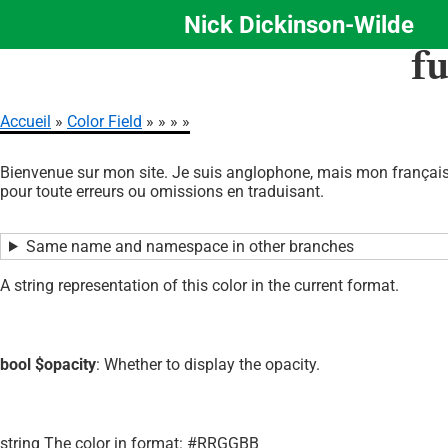
Nick Dickinson-Wilde
Aller
f
au
contenu
principal
Accueil
Color Field
Fil
Bienvenue sur mon site. Je suis anglophone, mais mon français 
d'Ariane
pour toute erreurs ou omissions en traduisant.
Same name and namespace in other branches
A string representation of this color in the current format.
bool $opacity
: Whether to display the opacity.
string The color in format: #RRGGBB