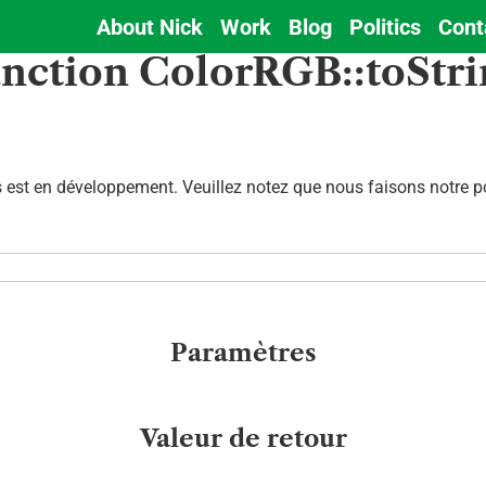
About Nick
Work
Blog
Politics
Cont
Main
unction ColorRGB::toStri
navigation
est en développement. Veuillez notez que nous faisons notre pos
Paramètres
Valeur de retour