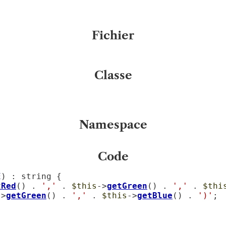
Fichier
Classe
Namespace
Code
E
) : string {

tRed
() . 
','
 . 
$this
->
getGreen
() . 
','
 . 
$thi
->
getGreen
() . 
','
 . 
$this
->
getBlue
() . 
')'
;
