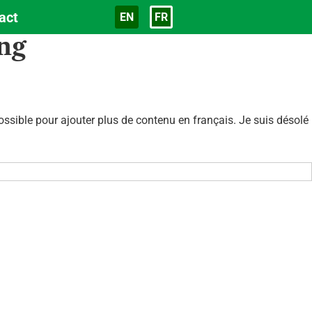
act
EN
FR
Langue
ng
sible pour ajouter plus de contenu en français. Je suis désolé