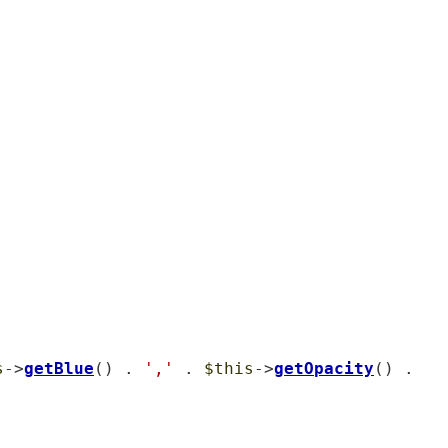
s
->
getBlue
() . 
','
 . 
$this
->
getOpacity
() . 