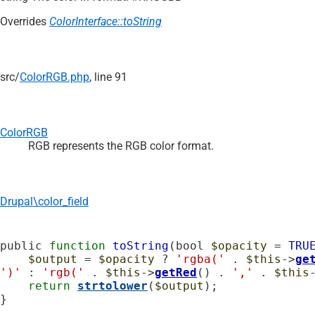
Overrides
ColorInterface::toString
src/
ColorRGB.php
, line 91
ColorRGB
RGB represents the RGB color format.
Drupal\color_field
public 
function
toString
(bool 
$opacity
 = 
TRU
$output
 = 
$opacity
 ? 
'rgba('
 . 
$this
->
ge
')'
 : 
'rgb('
 . 
$this
->
getRed
() . 
','
 . 
$this
return
strtolower
(
$output
);

}