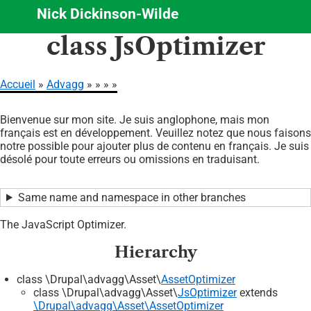
Nick Dickinson-Wilde
Aller
class JsOptimizer
au
contenu
principal
Accueil
Advagg
Fil
Bienvenue sur mon site. Je suis anglophone, mais mon
d'Ariane
français est en développement. Veuillez notez que nous faisons
notre possible pour ajouter plus de contenu en français. Je suis
désolé pour toute erreurs ou omissions en traduisant.
Same name and namespace in other branches
The JavaScript Optimizer.
Hierarchy
class \Drupal\advagg\Asset\
AssetOptimizer
class \Drupal\advagg\Asset\
JsOptimizer
extends
\Drupal\advagg\Asset\AssetOptimizer