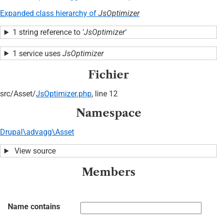
Expanded class hierarchy of
JsOptimizer
1 string reference to
'JsOptimizer'
1 service uses
JsOptimizer
Fichier
src/
Asset/
JsOptimizer.php
, line 12
Namespace
Drupal\advagg\Asset
View source
Members
Name contains