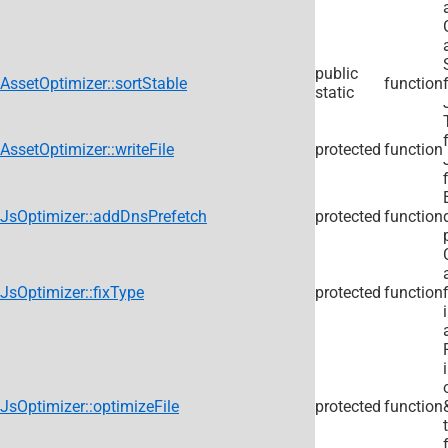
public
AssetOptimizer::sortStable
function
static
AssetOptimizer::writeFile
protected
function
JsOptimizer::addDnsPrefetch
protected
function
JsOptimizer::fixType
protected
function
JsOptimizer::optimizeFile
protected
function