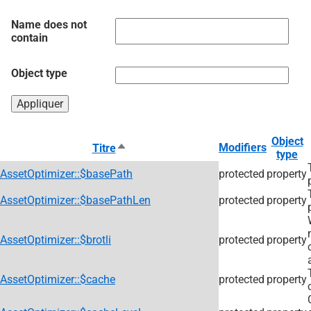
Name does not
contain
Object type
Object
Trier
Modifiers
Titre
type
par
AssetOptimizer::$basePath
ordre
protected
property
décroissant
AssetOptimizer::$basePathLen
protected
property
AssetOptimizer::$brotli
protected
property
AssetOptimizer::$cache
protected
property