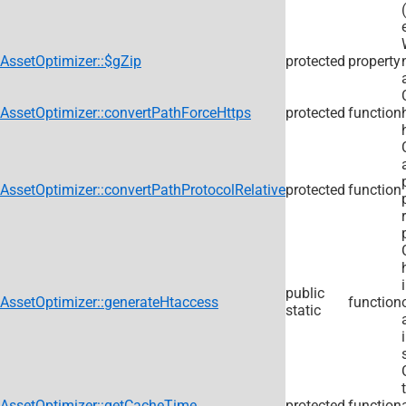
(
AssetOptimizer::$gZip
protected
property
AssetOptimizer::convertPathForceHttps
protected
function
AssetOptimizer::convertPathProtocolRelative
protected
function
public
AssetOptimizer::generateHtaccess
function
static
AssetOptimizer::getCacheTime
protected
function