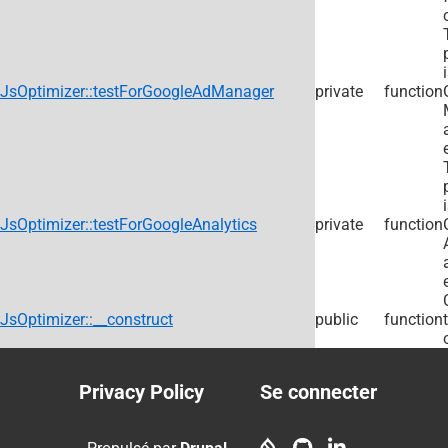
JsOptimizer::testForGoogleAdManager
private
function
JsOptimizer::testForGoogleAnalytics
private
function
JsOptimizer::__construct
public
function
Privacy Policy
Se connecter
Footer
User
menu
account