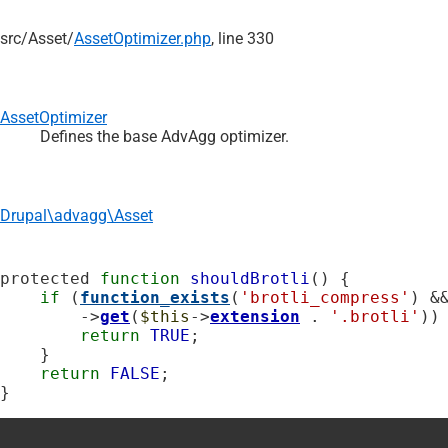
src/
Asset/
AssetOptimizer.php
, line 330
AssetOptimizer
Defines the base AdvAgg optimizer.
Drupal\advagg\Asset
protected 
function
shouldBrotli
() {

if
 (
function_exists
(
'brotli_compress'
) &
        ->
get
(
$this
->
extension
 . 
'.brotli'
)) 
return
TRUE
;

    }

return
FALSE
;

}