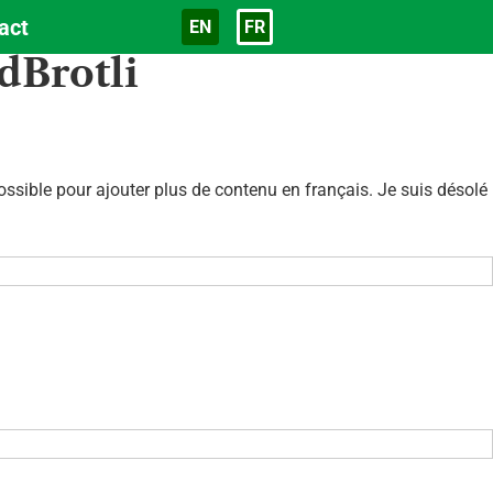
act
EN
FR
Langue
dBrotli
sible pour ajouter plus de contenu en français. Je suis désolé