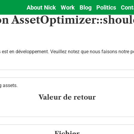
About Nick
Work
Blog
Politics
Cont
Main
on AssetOptimizer::shoul
navigation
est en développement. Veuillez notez que nous faisons notre pos
g assets.
Valeur de retour
Fichier