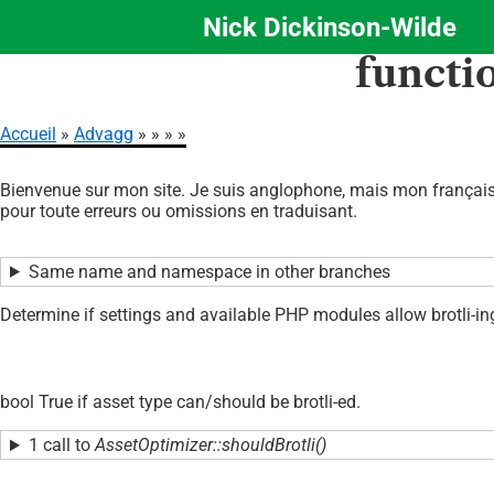
Nick Dickinson-Wilde
Aller
functi
au
contenu
principal
Accueil
Advagg
Fil
Bienvenue sur mon site. Je suis anglophone, mais mon français 
d'Ariane
pour toute erreurs ou omissions en traduisant.
Same name and namespace in other branches
Determine if settings and available PHP modules allow brotli-in
bool True if asset type can/should be brotli-ed.
1 call to
AssetOptimizer::shouldBrotli()