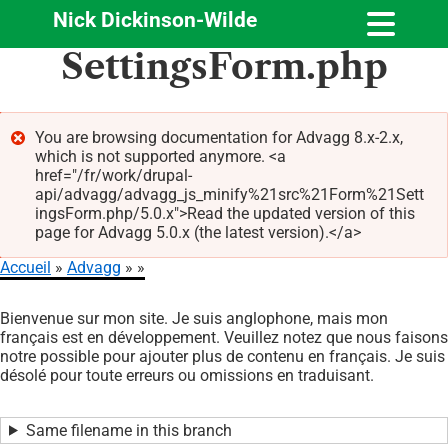
Nick Dickinson-Wilde
Aller
SettingsForm.php
au
contenu
principal
You are browsing documentation for Advagg 8.x-2.x,
which is not supported anymore. <a
Message
href="/fr/work/drupal-
d'erreur
api/advagg/advagg_js_minify%21src%21Form%21Sett
ingsForm.php/5.0.x">Read the updated version of this
page for Advagg 5.0.x (the latest version).</a>
Accueil
Advagg
Fil
Bienvenue sur mon site. Je suis anglophone, mais mon
d'Ariane
français est en développement. Veuillez notez que nous faisons
notre possible pour ajouter plus de contenu en français. Je suis
désolé pour toute erreurs ou omissions en traduisant.
Same filename in this branch