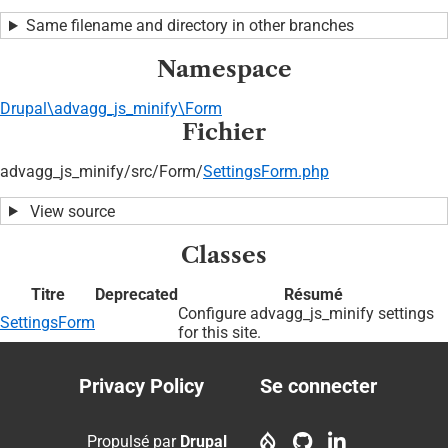
Same filename and directory in other branches
Namespace
Drupal\advagg_js_minify\Form
Fichier
advagg_js_minify/
src/
Form/
SettingsForm.php
View source
Classes
Titre
Deprecated
Résumé
Configure advagg_js_minify settings
SettingsForm
for this site.
Privacy Policy
Se connecter
Footer
User
menu
account
Propulsé par
Drupal