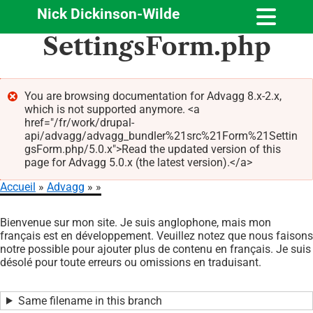
Nick Dickinson-Wilde
Aller
SettingsForm.php
au
contenu
principal
You are browsing documentation for Advagg 8.x-2.x,
which is not supported anymore. <a
Message
href="/fr/work/drupal-
d'erreur
api/advagg/advagg_bundler%21src%21Form%21Settin
gsForm.php/5.0.x">Read the updated version of this
page for Advagg 5.0.x (the latest version).</a>
Accueil
Advagg
Fil
Bienvenue sur mon site. Je suis anglophone, mais mon
d'Ariane
français est en développement. Veuillez notez que nous faisons
notre possible pour ajouter plus de contenu en français. Je suis
désolé pour toute erreurs ou omissions en traduisant.
Same filename in this branch