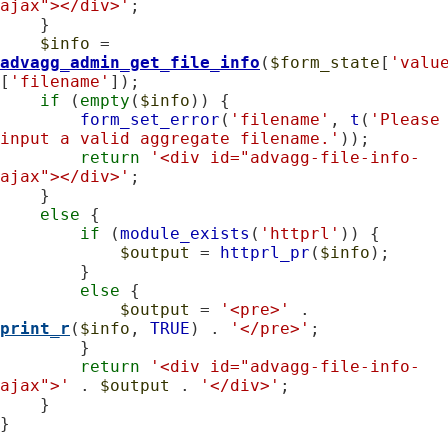
ajax"></div>'
;

    }

$info
 = 
advagg_admin_get_file_info
(
$form_state
[
'valu
[
'filename'
]);

if
 (
empty
(
$info
)) {

form_set_error
(
'filename'
, 
t
(
'Please 
input a valid aggregate filename.'
));

return
'<div id="advagg-file-info-
ajax"></div>'
;

    }

else
 {

if
 (
module_exists
(
'httprl'
)) {

$output
 = 
httprl_pr
(
$info
);

        }

else
 {

$output
 = 
'<pre>'
 . 
print_r
(
$info
, 
TRUE
) . 
'</pre>'
;

        }

return
'<div id="advagg-file-info-
ajax">'
 . 
$output
 . 
'</div>'
;

    }

}