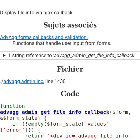
Display file info via ajax callback.
Sujets associés
AdvAgg forms callbacks and validation.
Functions that handle user input from forms.
1 string reference to
'advagg_admin_get_file_info_callback'
Fichier
./
advagg.admin.inc
, line 1430
Code
function
advagg_admin_get_file_info_callback
(
$form
, 
&
$form_state
) {

if
 (!
empty
(
$form_state
[
'values'
]
[
'error'
])) {

return
'<div id="advagg-file-info-