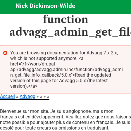
Nick Dickinson-Wilde
Aller
function
au
contenu
advagg_admin_get_fil
principal
You are browsing documentation for Advagg 7.x-2.x,
which is not supported anymore. <a
Message
href="/fr/work/drupal-
d'erreur
api/advagg/advagg.admin.inc/function/advagg_admi
n_get_file_info_callback/5.0.x">Read the updated
version of this page for Advagg 5.0.x (the latest
version).</a>
Accueil
Advagg
Fil
Bienvenue sur mon site. Je suis anglophone, mais mon
d'Ariane
français est en développement. Veuillez notez que nous faisons
notre possible pour ajouter plus de contenu en français. Je suis
désolé pour toute erreurs ou omissions en traduisant.