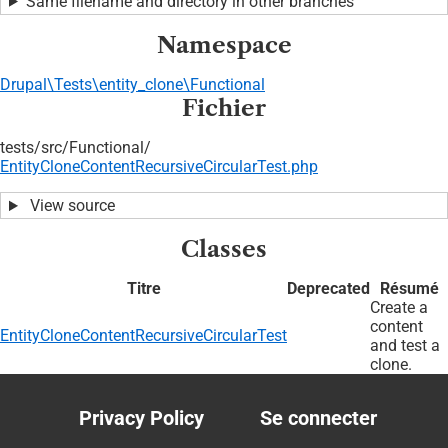
Same filename and directory in other branches
Namespace
Drupal\Tests\entity_clone\Functional
Fichier
tests/
src/
Functional/
EntityCloneContentRecursiveCircularTest.php
View source
Classes
Titre
Deprecated
Résumé
Create a
content
EntityCloneContentRecursiveCircularTest
and test a
clone.
Privacy Policy
Se connecter
Footer
User