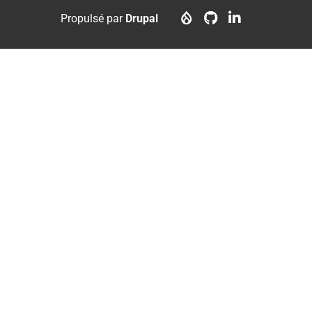
menu
account
Propulsé par
Drupal
menu