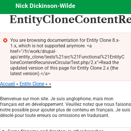
Nick Dickinson-Wilde
Aller
EntityCloneContentRe
au
contenu
principal
You are browsing documentation for Entity Clone 8.x-
1.x, which is not supported anymore. <a
Message
href="/fr/work/drupal-
d'erreur
api/entity_clone/tests%21src%21Functional%21EntityC
loneContentRecursiveCircularTest.php/2.x">Read the
updated version of this page for Entity Clone 2.x (the
latest version).</a>
Accueil
Entity Clone
Fil
Bienvenue sur mon site. Je suis anglophone, mais mon
d'Ariane
français est en développement. Veuillez notez que nous faisons
notre possible pour ajouter plus de contenu en français. Je suis
désolé pour toute erreurs ou omissions en traduisant.