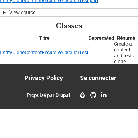
EntityCloneContentRecursiveCircularTest.php
View source
Classes
Titre
Deprecated
Résumé
Create a
content
EntityCloneContentRecursiveCircularTest
and test a
clone.
Privacy Policy
Se connecter
Footer
User
menu
account
Propulsé par
Drupal
menu