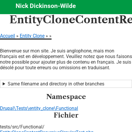
Nick Dickinson-Wilde
Aller
EntityCloneContentRe
au
contenu
principal
Accueil
Entity Clone
Fil
Bienvenue sur mon site. Je suis anglophone, mais mon
d'Ariane
français est en développement. Veuillez notez que nous faisons
notre possible pour ajouter plus de contenu en français. Je suis
désolé pour toute erreurs ou omissions en traduisant.
Same filename and directory in other branches
Namespace
Drupal\Tests\entity_clone\Functional
Fichier
tests/
src/
Functional/