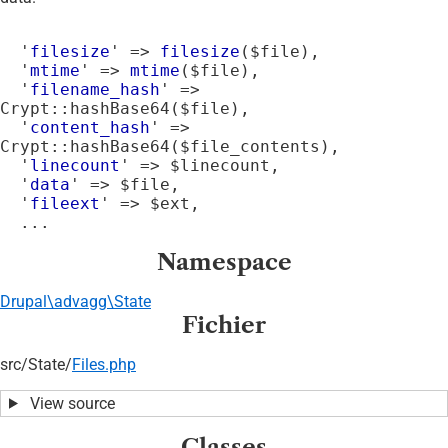
  '
filesize
' => 
filesize
($file),

  '
mtime
' => 
mtime
($file),

  '
filename_hash
' => 
Crypt::hashBase64
($file),

  '
content_hash
' => 
Crypt::hashBase64
($file_contents),

  '
linecount
' => $linecount,

  '
data
' => $file,

  '
fileext
' => $ext,

Namespace
Drupal\advagg\State
Fichier
src/
State/
Files.php
View source
Classes