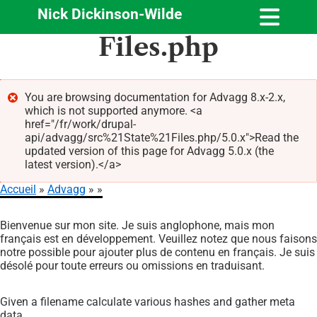
Nick Dickinson-Wilde
Aller
Files.php
au
contenu
principal
You are browsing documentation for Advagg 8.x-2.x,
which is not supported anymore. <a
Message
href="/fr/work/drupal-
d'erreur
api/advagg/src%21State%21Files.php/5.0.x">Read the
updated version of this page for Advagg 5.0.x (the
latest version).</a>
Accueil
Advagg
Fil
Bienvenue sur mon site. Je suis anglophone, mais mon
d'Ariane
français est en développement. Veuillez notez que nous faisons
notre possible pour ajouter plus de contenu en français. Je suis
désolé pour toute erreurs ou omissions en traduisant.
Given a filename calculate various hashes and gather meta
data.