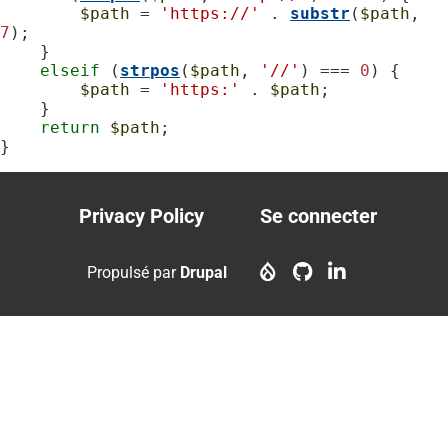
$path
 = 
'https://'
 . 
substr
(
$path
, 
7
);

    }

elseif
 (
strpos
(
$path
, 
'//'
) === 
0
) {

$path
 = 
'https:'
 . 
$path
;

    }

return
$path
;

}
Privacy Policy
Se connecter
Footer
User
menu
account
Propulsé par
Drupal
menu