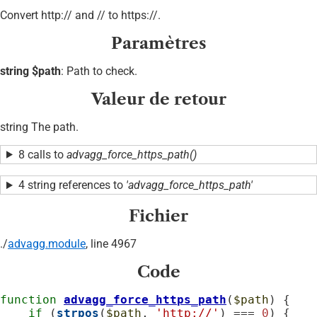
Convert http:// and // to https://.
Paramètres
string $path
: Path to check.
Valeur de retour
string The path.
8 calls to
advagg_force_https_path()
4 string references to
'advagg_force_https_path'
Fichier
./
advagg.module
, line 4967
Code
function
advagg_force_https_path
(
$path
) {

if
 (
strpos
(
$path
, 
'http://'
) === 
0
) {
