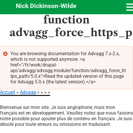
Nick Dickinson-Wilde
Aller
function
au
contenu
advagg_force_https_p
principal
You are browsing documentation for Advagg 7.x-2.x,
which is not supported anymore. <a
Message
href="/fr/work/drupal-
d'erreur
api/advagg/advagg.module/function/advagg_force_ht
tps_path/5.0.x">Read the updated version of this page
for Advagg 5.0.x (the latest version).</a>
Accueil
Advagg
Fil
Bienvenue sur mon site. Je suis anglophone, mais mon
d'Ariane
français est en développement. Veuillez notez que nous faisons
notre possible pour ajouter plus de contenu en français. Je suis
désolé pour toute erreurs ou omissions en traduisant.