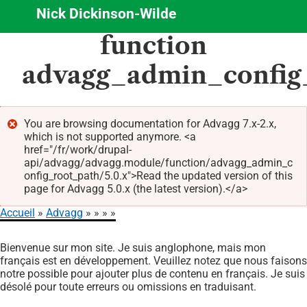
Nick Dickinson-Wilde
Aller
function
au
contenu
advagg_admin_config
principal
You are browsing documentation for Advagg 7.x-2.x,
which is not supported anymore. <a
Message
href="/fr/work/drupal-
d'erreur
api/advagg/advagg.module/function/advagg_admin_c
onfig_root_path/5.0.x">Read the updated version of this
page for Advagg 5.0.x (the latest version).</a>
Accueil
Advagg
Fil
Bienvenue sur mon site. Je suis anglophone, mais mon
d'Ariane
français est en développement. Veuillez notez que nous faisons
notre possible pour ajouter plus de contenu en français. Je suis
désolé pour toute erreurs ou omissions en traduisant.