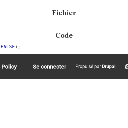
Fichier
Code
 
FALSE
);
 Policy
Se connecter
Propulsé par
Drupal
r
User
account
menu