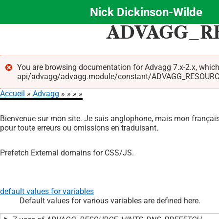
Nick Dickinson-Wilde
Aller
ADVAGG_R
au
contenu
principal
You are browsing documentation for Advagg 7.x-2.x, which
api/advagg/advagg.module/constant/ADVAGG_RESOURCE_HIN
Message
Accueil
Advagg
d'erreur
Fil
Bienvenue sur mon site. Je suis anglophone, mais mon français 
d'Ariane
pour toute erreurs ou omissions en traduisant.
Prefetch External domains for CSS/JS.
default values for variables
Default values for various variables are defined here.