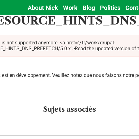
About Nick
Work
Blog
Politics
Cont
Main
ESOURCE_HINTS_DNS
navigation
 is not supported anymore. <a href="/fr/work/drupal-
TS_DNS_PREFETCH/5.0.x">Read the updated version of this p
est en développement. Veuillez notez que nous faisons notre pos
Sujets associés