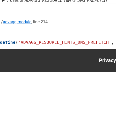
7 uses of
ADVAGG_RESOURCE_HINTS_DNS_PREFETCH
./
advagg.module
, line 214
define
(
'ADVAGG_RESOURCE_HINTS_DNS_PREFETCH'
,
Privacy
Foote
menu