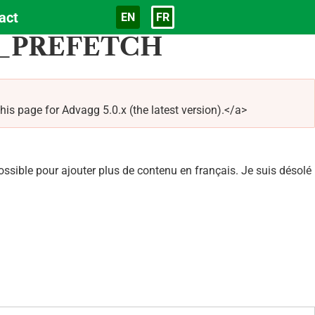
act
EN
FR
Langue
_PREFETCH
age for Advagg 5.0.x (the latest version).</a>
sible pour ajouter plus de contenu en français. Je suis désolé