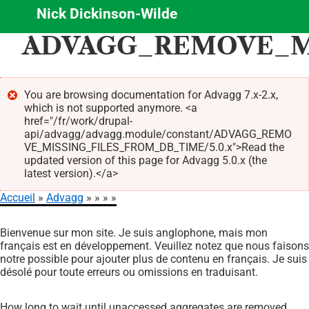
Nick Dickinson-Wilde
Aller
ADVAGG_REMOVE_M
au
contenu
principal
You are browsing documentation for Advagg 7.x-2.x,
which is not supported anymore. <a
Message
href="/fr/work/drupal-
d'erreur
api/advagg/advagg.module/constant/ADVAGG_REMO
VE_MISSING_FILES_FROM_DB_TIME/5.0.x">Read the
updated version of this page for Advagg 5.0.x (the
latest version).</a>
Accueil
Advagg
Fil
Bienvenue sur mon site. Je suis anglophone, mais mon
d'Ariane
français est en développement. Veuillez notez que nous faisons
notre possible pour ajouter plus de contenu en français. Je suis
désolé pour toute erreurs ou omissions en traduisant.
How long to wait until unaccessed aggregates are removed