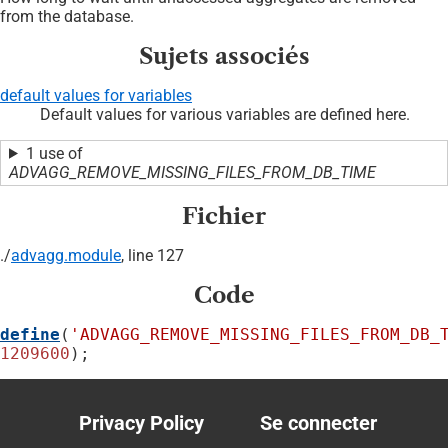
from the database.
Sujets associés
default values for variables
Default values for various variables are defined here.
1 use of
ADVAGG_REMOVE_MISSING_FILES_FROM_DB_TIME
Fichier
./
advagg.module
, line 127
Code
define
(
'ADVAGG_REMOVE_MISSING_FILES_FROM_DB_
1209600
);
Privacy Policy
Se connecter
Footer
User