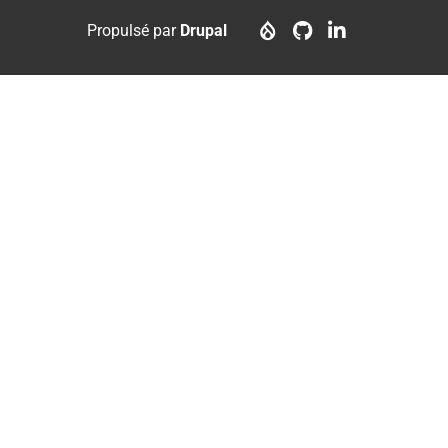
menu
account
Propulsé par
Drupal
menu