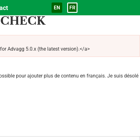
act
EN
FR
Langue
_CHECK
Advagg 5.0.x (the latest version).</a>
sible pour ajouter plus de contenu en français. Je suis désolé