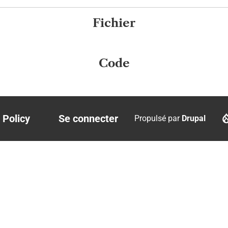
Fichier
Code
 Policy
Se connecter
Propulsé par
Drupal
r
User
account
menu