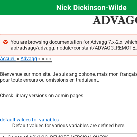
Nick Dickinson-Wilde
Aller
ADVAG
au
contenu
principal
You are browsing documentation for Advagg 7.x-2.x, which
api/advagg/advagg.module/constant/ADVAGG_REMOTE_VERSI
Message
Accueil
Advagg
d'erreur
Fil
Bienvenue sur mon site. Je suis anglophone, mais mon français 
d'Ariane
pour toute erreurs ou omissions en traduisant.
Check library versions on admin pages.
default values for variables
Default values for various variables are defined here.