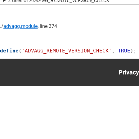
2 uses of
ADVAGG_REMOTE_VERSION_CHECK
./
advagg.module
, line 374
define
(
'ADVAGG_REMOTE_VERSION_CHECK'
, 
TRUE
);
Privacy
Foote
menu