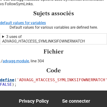
vs FollowSymLinks.
Sujets associés
default values for variables
Default values for various variables are defined here.
3 uses of
ADVAGG_HTACCESS_SYMLINKSIFOWNERMATCH
Fichier
./
advagg.module
, line 304
Code
define
(
'ADVAGG_HTACCESS_SYMLINKSIFOWNERMATCH
FALSE
);
Privacy Policy
Se connecter
Footer
User