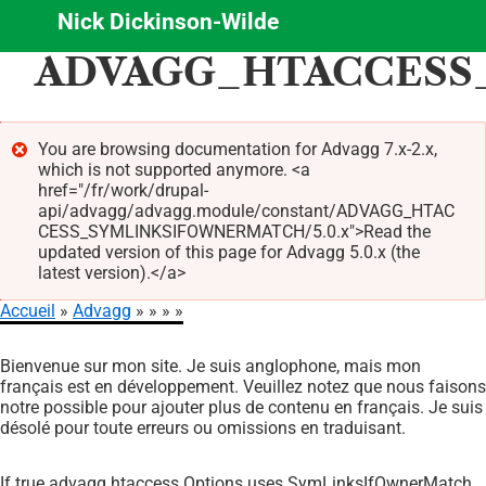
Nick Dickinson-Wilde
Aller
ADVAGG_HTACCESS
au
contenu
principal
You are browsing documentation for Advagg 7.x-2.x,
which is not supported anymore. <a
Message
href="/fr/work/drupal-
d'erreur
api/advagg/advagg.module/constant/ADVAGG_HTAC
CESS_SYMLINKSIFOWNERMATCH/5.0.x">Read the
updated version of this page for Advagg 5.0.x (the
latest version).</a>
Accueil
Advagg
Fil
Bienvenue sur mon site. Je suis anglophone, mais mon
d'Ariane
français est en développement. Veuillez notez que nous faisons
notre possible pour ajouter plus de contenu en français. Je suis
désolé pour toute erreurs ou omissions en traduisant.
If true advagg htaccess Options uses SymLinksIfOwnerMatch