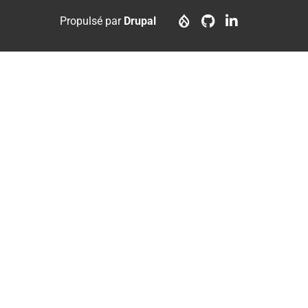
menu
account
Propulsé par
Drupal
menu