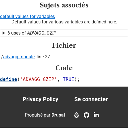
Sujets associés
default values for variables
Default values for various variables are defined here.
6 uses of
ADVAGG_GZIP
Fichier
./
advagg.module
, line 27
Code
define
(
'ADVAGG_GZIP'
, 
TRUE
);
Privacy Policy
Se connecter
Footer
User
menu
account
Propulsé par
Drupal
menu