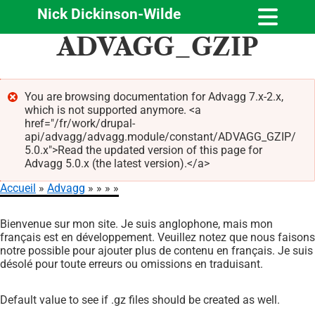
Nick Dickinson-Wilde
Aller
ADVAGG_GZIP
au
contenu
principal
You are browsing documentation for Advagg 7.x-2.x,
which is not supported anymore. <a
Message
href="/fr/work/drupal-
d'erreur
api/advagg/advagg.module/constant/ADVAGG_GZIP/
5.0.x">Read the updated version of this page for
Advagg 5.0.x (the latest version).</a>
Accueil
Advagg
Fil
Bienvenue sur mon site. Je suis anglophone, mais mon
d'Ariane
français est en développement. Veuillez notez que nous faisons
notre possible pour ajouter plus de contenu en français. Je suis
désolé pour toute erreurs ou omissions en traduisant.
Default value to see if .gz files should be created as well.