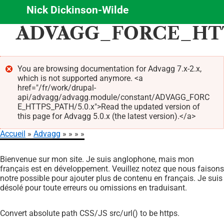
Nick Dickinson-Wilde
Aller
ADVAGG_FORCE_HT
au
contenu
principal
You are browsing documentation for Advagg 7.x-2.x,
which is not supported anymore. <a
Message
href="/fr/work/drupal-
d'erreur
api/advagg/advagg.module/constant/ADVAGG_FORC
E_HTTPS_PATH/5.0.x">Read the updated version of
this page for Advagg 5.0.x (the latest version).</a>
Accueil
Advagg
Fil
Bienvenue sur mon site. Je suis anglophone, mais mon
d'Ariane
français est en développement. Veuillez notez que nous faisons
notre possible pour ajouter plus de contenu en français. Je suis
désolé pour toute erreurs ou omissions en traduisant.
Convert absolute path CSS/JS src/url() to be https.