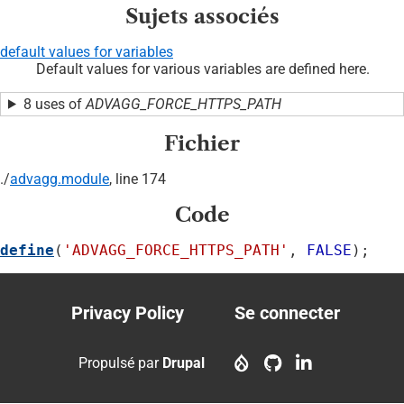
Sujets associés
default values for variables
Default values for various variables are defined here.
8 uses of
ADVAGG_FORCE_HTTPS_PATH
Fichier
./
advagg.module
, line 174
Code
define
(
'ADVAGG_FORCE_HTTPS_PATH'
, 
FALSE
);
Privacy Policy
Se connecter
Footer
User
menu
account
Propulsé par
Drupal
menu