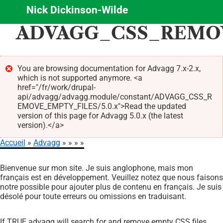
Nick Dickinson-Wilde
Aller
ADVAGG_CSS_REMO
au
contenu
principal
You are browsing documentation for Advagg 7.x-2.x,
which is not supported anymore. <a
Message
href="/fr/work/drupal-
d'erreur
api/advagg/advagg.module/constant/ADVAGG_CSS_R
EMOVE_EMPTY_FILES/5.0.x">Read the updated
version of this page for Advagg 5.0.x (the latest
version).</a>
Accueil
Advagg
Fil
Bienvenue sur mon site. Je suis anglophone, mais mon
d'Ariane
français est en développement. Veuillez notez que nous faisons
notre possible pour ajouter plus de contenu en français. Je suis
désolé pour toute erreurs ou omissions en traduisant.
If TRUE advagg will search for and remove empty CSS files