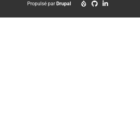
menu
account
Propulsé par
Drupal
menu