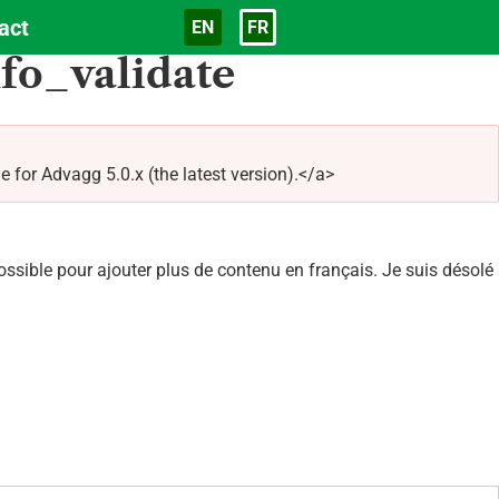
act
EN
FR
Langue
fo_validate
for Advagg 5.0.x (the latest version).</a>
sible pour ajouter plus de contenu en français. Je suis désolé