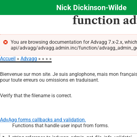
Nick Dickinson-Wilde
Aller
function a
au
contenu
principal
You are browsing documentation for Advagg 7.x-2.x, which
api/advagg/advagg.admin.inc/function/advagg_admin_get_fi
Message
Accueil
Advagg
d'erreur
Fil
Bienvenue sur mon site. Je suis anglophone, mais mon français 
d'Ariane
pour toute erreurs ou omissions en traduisant.
Verify that the filename is correct.
AdvAgg forms callbacks and validation.
Functions that handle user input from forms.