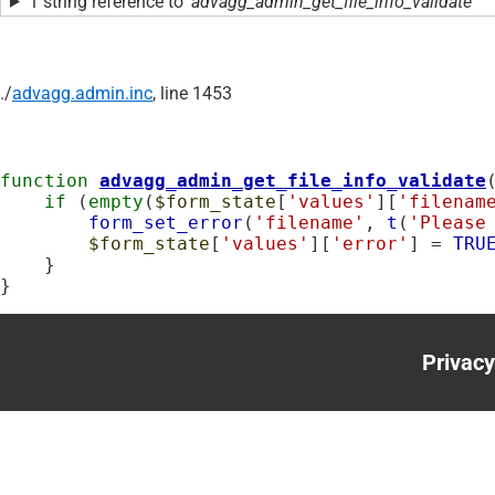
1 string reference to
'advagg_admin_get_file_info_validate'
./
advagg.admin.inc
, line 1453
function
advagg_admin_get_file_info_validate
if
 (
empty
(
$form_state
[
'values'
][
'filenam
form_set_error
(
'filename'
, 
t
(
'Please
$form_state
[
'values'
][
'error'
] = 
TRU
    }

}
Privacy
Foote
menu