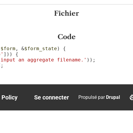
Fichier
Code
(
$form
, &
$form_state
) {

e'
])) {

 input an aggregate filename.'
));

E
;

 Policy
Se connecter
Propulsé par
Drupal
r
User
account
menu