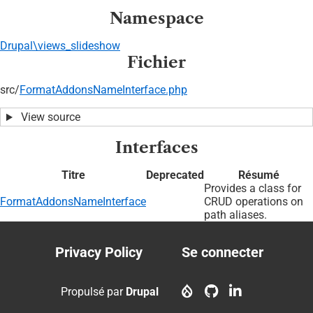
Namespace
Drupal\views_slideshow
Fichier
src/
FormatAddonsNameInterface.php
View source
Interfaces
Titre
Deprecated
Résumé
Provides a class for
FormatAddonsNameInterface
CRUD operations on
path aliases.
Privacy Policy
Se connecter
Footer
User
menu
account
Propulsé par
Drupal
menu