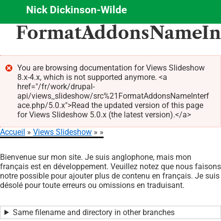
Nick Dickinson-Wilde
Aller
FormatAddonsNameInt
au
contenu
principal
You are browsing documentation for Views Slideshow
8.x-4.x, which is not supported anymore. <a
Message
href="/fr/work/drupal-
d'erreur
api/views_slideshow/src%21FormatAddonsNameInterf
ace.php/5.0.x">Read the updated version of this page
for Views Slideshow 5.0.x (the latest version).</a>
Accueil
Views Slideshow
Fil
Bienvenue sur mon site. Je suis anglophone, mais mon
d'Ariane
français est en développement. Veuillez notez que nous faisons
notre possible pour ajouter plus de contenu en français. Je suis
désolé pour toute erreurs ou omissions en traduisant.
Same filename and directory in other branches