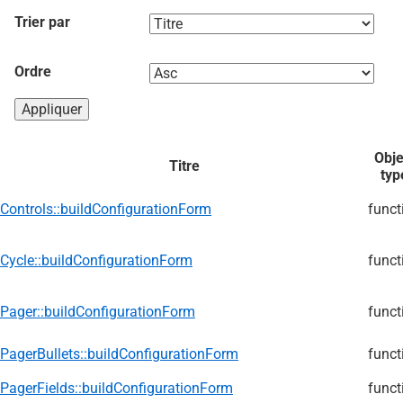
Trier par
Ordre
Obje
Titre
typ
Controls::buildConfigurationForm
funct
Cycle::buildConfigurationForm
funct
Pager::buildConfigurationForm
funct
PagerBullets::buildConfigurationForm
funct
PagerFields::buildConfigurationForm
funct