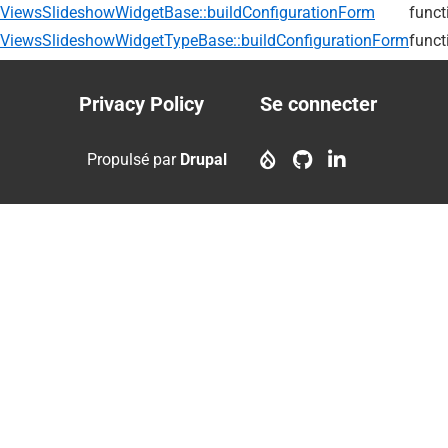
ViewsSlideshowWidgetBase::buildConfigurationForm
funct
ViewsSlideshowWidgetTypeBase::buildConfigurationForm
funct
Privacy Policy
Se connecter
Footer
User
menu
account
Propulsé par
Drupal
menu