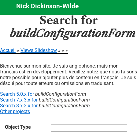
Nick Dickinson-Wilde
Aller
Search for
au
contenu
buildConfigurationForm
principal
Accueil
Views Slideshow
Fil
Bienvenue sur mon site. Je suis anglophone, mais mon
d'Ariane
français est en développement. Veuillez notez que nous faisons
notre possible pour ajouter plus de contenu en français. Je suis
désolé pour toute erreurs ou omissions en traduisant.
Search 5.0.x for
buildConfigurationForm
Search 7.x-3.x for
buildConfigurationForm
Search 8.x-3.x for
buildConfigurationForm
Other projects
Object Type