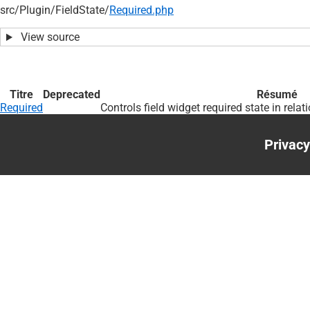
src/
Plugin/
FieldState/
Required.php
View source
Titre
Deprecated
Résumé
Required
Controls field widget required state in relat
Privacy
Foote
menu