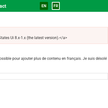
act
EN
FR
Langue
tes Ui 8.x-1.x (the latest version).</a>
sible pour ajouter plus de contenu en français. Je suis désolé