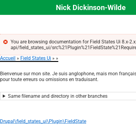
Nick Dickinson-Wilde
Aller
au
contenu
principal
You are browsing documentation for Field States Ui 8.x-2.x
api/field_states_ui/src%21Plugin%21FieldState%21Required.p
Message
Accueil
Field States Ui
d'erreur
Fil
Bienvenue sur mon site. Je suis anglophone, mais mon français 
d'Ariane
pour toute erreurs ou omissions en traduisant.
Same filename and directory in other branches
Drupal\field_states_ui\Plugin\FieldState