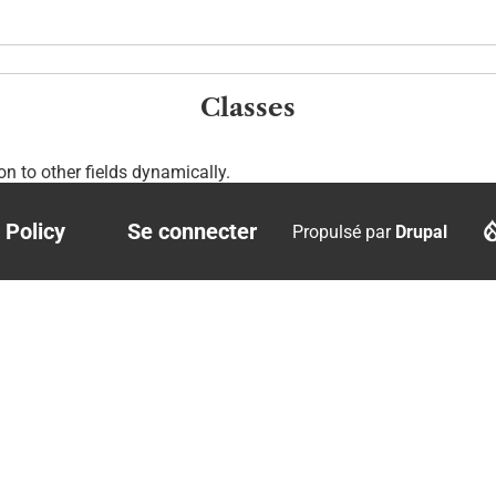
Classes
ion to other fields dynamically.
 Policy
Se connecter
Propulsé par
Drupal
r
User
account
menu