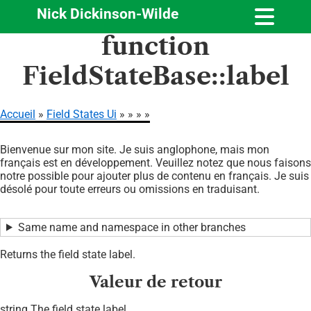
Nick Dickinson-Wilde
Aller
function
au
contenu
FieldStateBase::label
principal
Accueil
Field States Ui
Fil
Bienvenue sur mon site. Je suis anglophone, mais mon
d'Ariane
français est en développement. Veuillez notez que nous faisons
notre possible pour ajouter plus de contenu en français. Je suis
désolé pour toute erreurs ou omissions en traduisant.
Same name and namespace in other branches
Returns the field state label.
Valeur de retour
string The field state label.