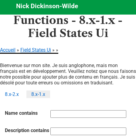
Nick Dickinson-Wilde
Aller
Functions - 8.x-1.x -
au
contenu
Field States Ui
principal
Accueil
Field States Ui
Fil
Bienvenue sur mon site. Je suis anglophone, mais mon
d'Ariane
français est en développement. Veuillez notez que nous faisons
notre possible pour ajouter plus de contenu en français. Je suis
désolé pour toute erreurs ou omissions en traduisant.
8.x-2.x
8.x-1.x
Onglets
principaux
Name contains
Description contains