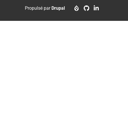
menu
account
Propulsé par
Drupal
menu