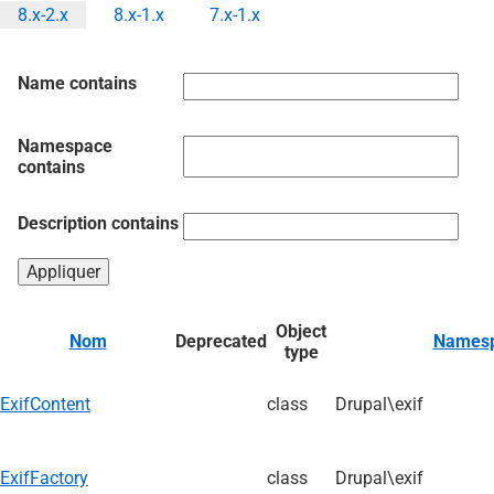
8.x-2.x
8.x-1.x
7.x-1.x
Onglets
principaux
Name contains
Namespace
contains
Description contains
Object
Nom
Deprecated
Names
type
ExifContent
class
Drupal\exif
ExifFactory
class
Drupal\exif