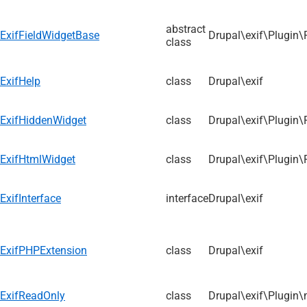
abstract
ExifFieldWidgetBase
Drupal\exif\Plugin\
class
ExifHelp
class
Drupal\exif
ExifHiddenWidget
class
Drupal\exif\Plugin\
ExifHtmlWidget
class
Drupal\exif\Plugin\
ExifInterface
interface
Drupal\exif
ExifPHPExtension
class
Drupal\exif
ExifReadOnly
class
Drupal\exif\Plugin\