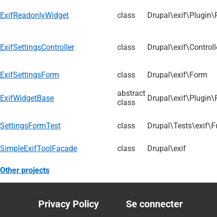
ExifReadonlyWidget
class
Drupal\exif\Plugin\
ExifSettingsController
class
Drupal\exif\Controll
ExifSettingsForm
class
Drupal\exif\Form
abstract
ExifWidgetBase
Drupal\exif\Plugin\
class
SettingsFormTest
class
Drupal\Tests\exif\F
SimpleExifToolFacade
class
Drupal\exif
Other projects
Privacy Policy
Se connecter
Footer
User