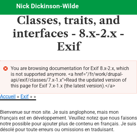
Nick Dickinson-Wilde
Aller
Classes, traits, and
au
contenu
interfaces - 8.x-2.x -
principal
Exif
You are browsing documentation for Exif 8.x-2.x, which
is not supported anymore. <a href="/fr/work/drupal-
Message
api/exif/classes/7.x-1.x">Read the updated version of
d'erreur
this page for Exif 7.x-1.x (the latest version).</a>
Accueil
Exif
Fil
Bienvenue sur mon site. Je suis anglophone, mais mon
d'Ariane
français est en développement. Veuillez notez que nous faisons
notre possible pour ajouter plus de contenu en français. Je suis
désolé pour toute erreurs ou omissions en traduisant.