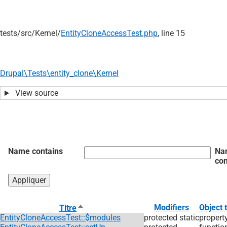
tests/
src/
Kernel/
EntityCloneAccessTest.php
, line 15
Drupal\Tests\entity_clone\Kernel
View source
Name contains
Na
con
Trier
Modifiers
Object 
Titre
par
EntityCloneAccessTest::$modules
protected static
propert
ordre