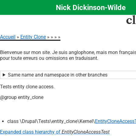
Nick Dickinson-Wilde
Aller
c
au
contenu
principal
Accueil
Entity Clone
Fil
Bienvenue sur mon site. Je suis anglophone, mais mon français 
d'Ariane
pour toute erreurs ou omissions en traduisant.
Same name and namespace in other branches
Tests entity clone access.
@group entity_clone
class \Drupal\Tests\entity_clone\Kernel\
EntityCloneAccess
Expanded class hierarchy of
EntityCloneAccessTest