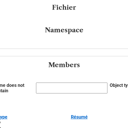
Fichier
Namespace
Members
me does not
Object t
tain
type
Résumé
y