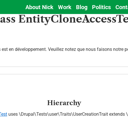
About Nick
Work
Blog
Politics
Cont
Main
lass EntityCloneAccessTe
navigation
est en développement. Veuillez notez que nous faisons notre pos
Hierarchy
Test
uses \Drupal\Tests\user\Traits\UserCreationTrait extends 