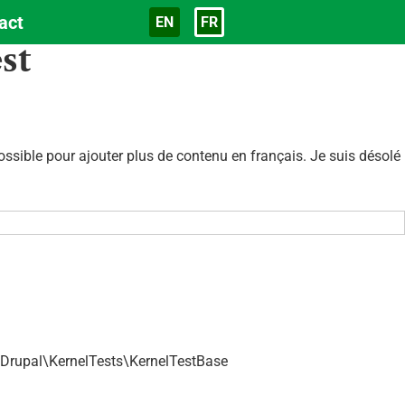
act
EN
FR
Langue
st
sible pour ajouter plus de contenu en français. Je suis désolé
\Drupal\KernelTests\KernelTestBase