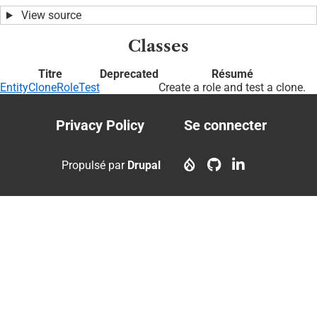
View source
Classes
Titre
Deprecated
Résumé
EntityCloneRoleTest
Create a role and test a clone.
Privacy Policy
Se connecter
Footer
User
menu
account
Propulsé par
Drupal
menu