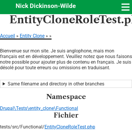
Nick Dickinson-Wilde
Aller
EntityCloneRoleTest.
au
contenu
principal
Accueil
Entity Clone
Fil
Bienvenue sur mon site. Je suis anglophone, mais mon
d'Ariane
français est en développement. Veuillez notez que nous faisons
notre possible pour ajouter plus de contenu en français. Je suis
désolé pour toute erreurs ou omissions en traduisant.
Same filename and directory in other branches
Namespace
Drupal\Tests\entity_clone\Functional
Fichier
tests/
src/
Functional/
EntityCloneRoleTest.php