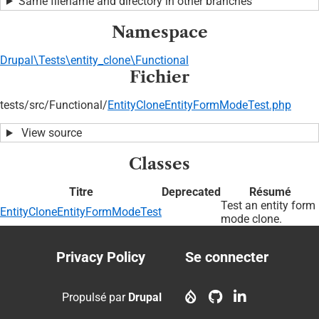
Same filename and directory in other branches
Namespace
Drupal\Tests\entity_clone\Functional
Fichier
tests/
src/
Functional/
EntityCloneEntityFormModeTest.php
View source
Classes
Titre
Deprecated
Résumé
Test an entity form
EntityCloneEntityFormModeTest
mode clone.
Privacy Policy
Se connecter
Footer
User
menu
account
Propulsé par
Drupal
menu