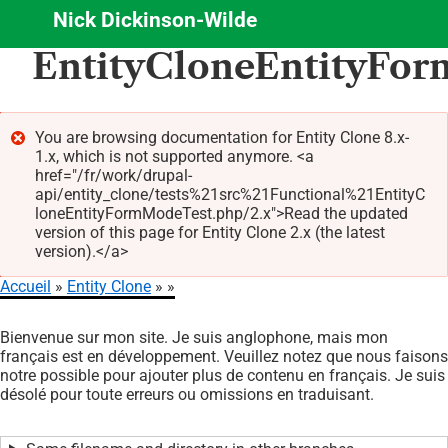
Nick Dickinson-Wilde
Aller
EntityCloneEntityFo
au
contenu
principal
You are browsing documentation for Entity Clone 8.x-
1.x, which is not supported anymore. <a
Message
href="/fr/work/drupal-
d'erreur
api/entity_clone/tests%21src%21Functional%21EntityC
loneEntityFormModeTest.php/2.x">Read the updated
version of this page for Entity Clone 2.x (the latest
version).</a>
Accueil
Entity Clone
Fil
Bienvenue sur mon site. Je suis anglophone, mais mon
d'Ariane
français est en développement. Veuillez notez que nous faisons
notre possible pour ajouter plus de contenu en français. Je suis
désolé pour toute erreurs ou omissions en traduisant.