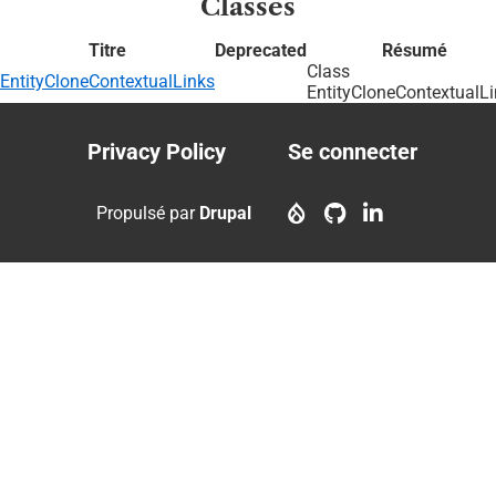
Classes
Titre
Deprecated
Résumé
Class
EntityCloneContextualLinks
EntityCloneContextualL
Privacy Policy
Se connecter
Footer
User
menu
account
Propulsé par
Drupal
menu