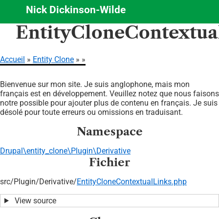
Nick Dickinson-Wilde
Aller
EntityCloneContextua
au
contenu
principal
Accueil
Entity Clone
Fil
Bienvenue sur mon site. Je suis anglophone, mais mon
d'Ariane
français est en développement. Veuillez notez que nous faisons
notre possible pour ajouter plus de contenu en français. Je suis
désolé pour toute erreurs ou omissions en traduisant.
Namespace
Drupal\entity_clone\Plugin\Derivative
Fichier
src/
Plugin/
Derivative/
EntityCloneContextualLinks.php
View source