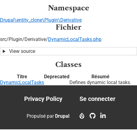
Namespace
Drupal\entity_clone\Plugin\Derivative
Fichier
src/
Plugin/
Derivative/
DynamicLocalTasks.php
View source
Classes
Titre
Deprecated
Résumé
DynamicLocalTasks
Defines dynamic local tasks.
Privacy Policy
Se connecter
Footer
User
menu
account
Propulsé par
Drupal
menu