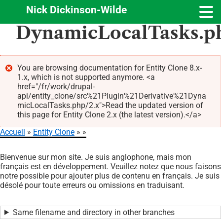
Nick Dickinson-Wilde
Aller
DynamicLocalTasks.p
au
contenu
principal
You are browsing documentation for Entity Clone 8.x-
1.x, which is not supported anymore. <a
Message
href="/fr/work/drupal-
d'erreur
api/entity_clone/src%21Plugin%21Derivative%21Dyna
micLocalTasks.php/2.x">Read the updated version of
this page for Entity Clone 2.x (the latest version).</a>
Accueil
Entity Clone
Fil
Bienvenue sur mon site. Je suis anglophone, mais mon
d'Ariane
français est en développement. Veuillez notez que nous faisons
notre possible pour ajouter plus de contenu en français. Je suis
désolé pour toute erreurs ou omissions en traduisant.
Same filename and directory in other branches