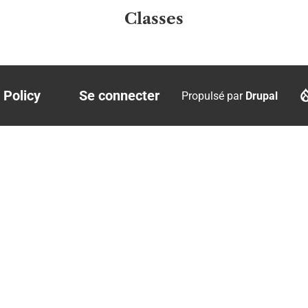
Classes
 Policy
Se connecter
Propulsé par
Drupal
r
User
account
menu