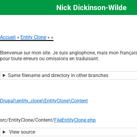
Nick Dickinson-Wilde
Aller
au
contenu
principal
Accueil
Entity Clone
Fil
Bienvenue sur mon site. Je suis anglophone, mais mon français 
d'Ariane
pour toute erreurs ou omissions en traduisant.
Same filename and directory in other branches
Drupal\entity_clone\EntityClone\Content
src/
EntityClone/
Content/
FileEntityClone.php
View source