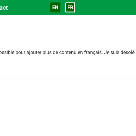
act
EN
FR
Langue
sible pour ajouter plus de contenu en français. Je suis désolé