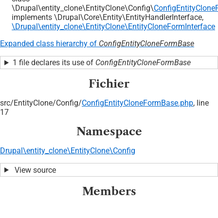
\Drupal\entity_clone\EntityClone\Config\
ConfigEntityClon
implements \Drupal\Core\Entity\EntityHandlerInterface,
\Drupal\entity_clone\EntityClone\EntityCloneFormInterface
Expanded class hierarchy of
ConfigEntityCloneFormBase
1 file declares its use of
ConfigEntityCloneFormBase
Fichier
src/
EntityClone/
Config/
ConfigEntityCloneFormBase.php
, line
17
Namespace
Drupal\entity_clone\EntityClone\Config
View source
Members