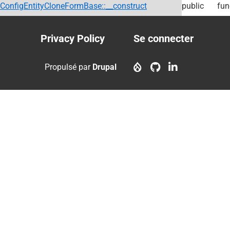
ConfigEntityCloneFormBase::__construct
public
fun
Privacy Policy
Se connecter
Footer
User
menu
account
Propulsé par
Drupal
menu