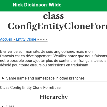
Nick Dickinson-Wilde
Aller
class
au
contenu
ConfigEntityCloneFo
principal
Accueil
Entity Clone
Fil
Bienvenue sur mon site. Je suis anglophone, mais mon
d'Ariane
français est en développement. Veuillez notez que nous faisons
notre possible pour ajouter plus de contenu en français. Je suis
désolé pour toute erreurs ou omissions en traduisant.
Same name and namespace in other branches
Class Config Entity Clone FormBase.
Hierarchy
class