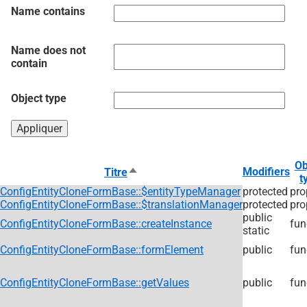
Name contains
Name does not
contain
Object type
Ob
Trier
Modifiers
Titre
t
par
ConfigEntityCloneFormBase::$entityTypeManager
protected
pro
ordre
ConfigEntityCloneFormBase::$translationManager
protected
pro
décroissant
public
ConfigEntityCloneFormBase::createInstance
fun
static
ConfigEntityCloneFormBase::formElement
public
fun
ConfigEntityCloneFormBase::getValues
public
fun