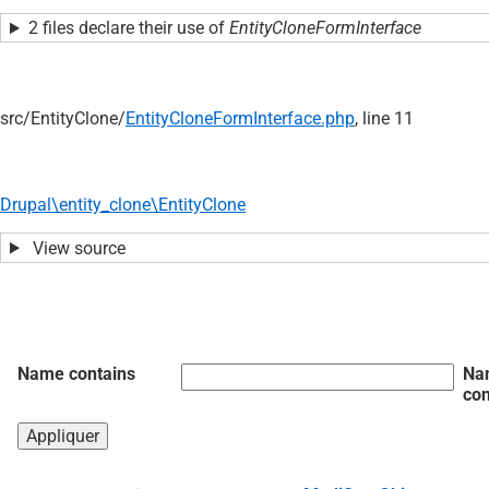
2 files declare their use of
EntityCloneFormInterface
src/
EntityClone/
EntityCloneFormInterface.php
, line 11
Drupal\entity_clone\EntityClone
View source
Name contains
Na
con