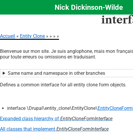
Nick Dickinson-Wilde
Aller
inter
au
contenu
principal
Accueil
Entity Clone
Fil
Bienvenue sur mon site. Je suis anglophone, mais mon français 
d'Ariane
pour toute erreurs ou omissions en traduisant.
Same name and namespace in other branches
Defines a common interface for all entity clone form objects.
interface \Drupal\entity_clone\EntityClone\
EntityCloneForm
Expanded class hierarchy of
EntityCloneFormInterface
All classes that implement
EntityCloneFormInterface