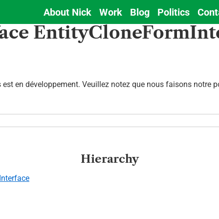
About Nick
Work
Blog
Politics
Cont
Main
face EntityCloneFormInt
navigation
est en développement. Veuillez notez que nous faisons notre pos
Hierarchy
Interface