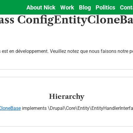
About Nick
Work
Blog
Politics
Cont
Main
ass ConfigEntityCloneB
navigation
est en développement. Veuillez notez que nous faisons notre pos
Hierarchy
yCloneBase
implements \Drupal\Core\Entity\EntityHandlerInterf