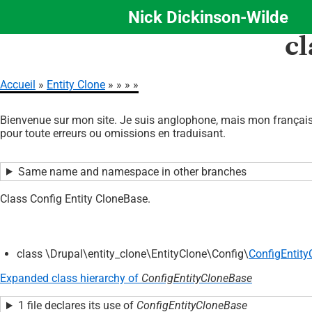
Nick Dickinson-Wilde
Aller
cl
au
contenu
principal
Accueil
Entity Clone
Fil
Bienvenue sur mon site. Je suis anglophone, mais mon français 
d'Ariane
pour toute erreurs ou omissions en traduisant.
Same name and namespace in other branches
Class Config Entity CloneBase.
class \Drupal\entity_clone\EntityClone\Config\
ConfigEntit
Expanded class hierarchy of
ConfigEntityCloneBase
1 file declares its use of
ConfigEntityCloneBase