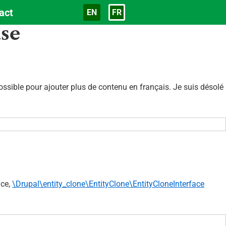
act
EN
FR
Langue
ase
sible pour ajouter plus de contenu en français. Je suis désolé
ace,
\Drupal\entity_clone\EntityClone\EntityCloneInterface