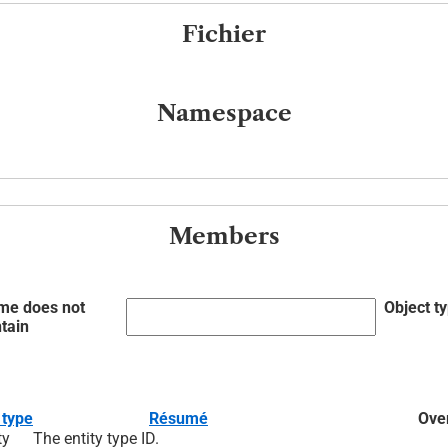
Fichier
Namespace
Members
me does not
Object t
tain
 type
Résumé
Over
ty
The entity type ID.