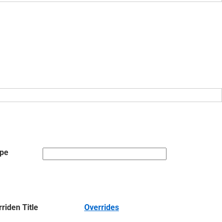
ype
riden Title
Overrides