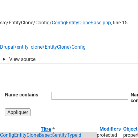
src/
EntityClone/
Config/
ConfigEntityCloneBase.php
, line 15
Drupal\entity_clone\EntityClone\Config
View source
Name contains
Na
con
Trier
Modifiers
Object
Titre
par
ConfigEntityCloneBase::$entityTypeId
protected
proper