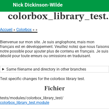
Nick Dickinson-Wilde
Aller
colorbox_library_test
au
contenu
principal
Accueil
Colorbox
Fil
Bienvenue sur mon site. Je suis anglophone, mais mon
d'Ariane
français est en développement. Veuillez notez que nous faisons
notre possible pour ajouter plus de contenu en français. Je suis
désolé pour toute erreurs ou omissions en traduisant.
Same filename and directory in other branches
Test specific changes for the colorbox library test.
Fichier
tests/
modules/
colorbox_library_test/
colorbox_library_test.module