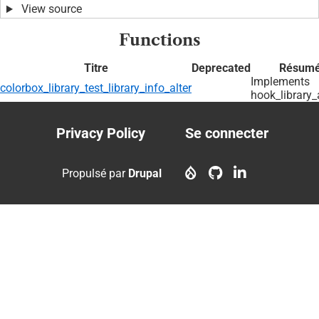
View source
Functions
Titre
Deprecated
Résum
Implements
colorbox_library_test_library_info_alter
hook_library_a
Privacy Policy
Se connecter
Footer
User
menu
account
Propulsé par
Drupal
menu