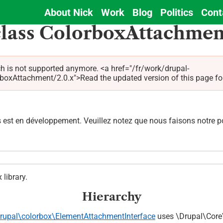
About Nick
Work
Blog
Politics
Cont
Main
class ColorboxAttachmen
navigation
h is not supported anymore. <a href="/fr/work/drupal-
Attachment/2.0.x">Read the updated version of this page for C
est en développement. Veuillez notez que nous faisons notre pos
library.
Hierarchy
rupal\colorbox\ElementAttachmentInterface
uses \Drupal\Core\