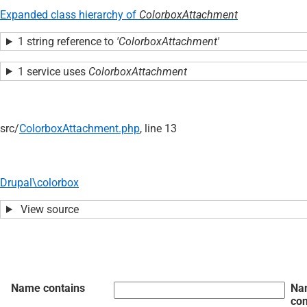
Expanded class hierarchy of
ColorboxAttachment
1 string reference to
'ColorboxAttachment'
1 service uses
ColorboxAttachment
src/
ColorboxAttachment.php
, line 13
Drupal\colorbox
View source
Name contains
Na
con