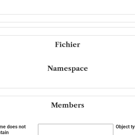
Fichier
Namespace
Members
me does not
Object t
tain