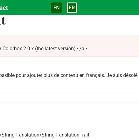
act
EN
FR
Langue
t
olorbox 2.0.x (the latest version).</a>
sible pour ajouter plus de contenu en français. Je suis désolé
StringTranslation\StringTranslationTrait