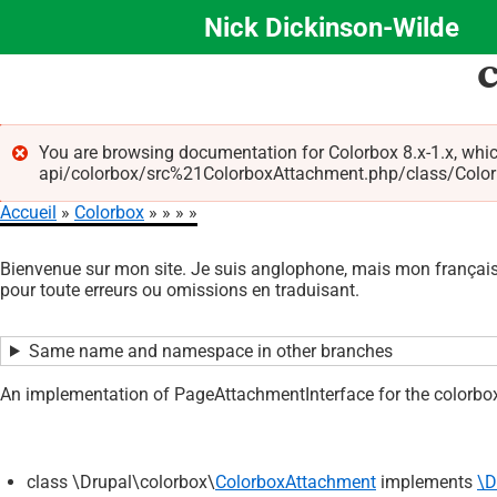
Nick Dickinson-Wilde
Aller
au
contenu
principal
You are browsing documentation for Colorbox 8.x-1.x, whic
api/colorbox/src%21ColorboxAttachment.php/class/Colorbox
Message
Accueil
Colorbox
d'erreur
Fil
Bienvenue sur mon site. Je suis anglophone, mais mon français 
d'Ariane
pour toute erreurs ou omissions en traduisant.
Same name and namespace in other branches
An implementation of PageAttachmentInterface for the colorbox 
class \Drupal\colorbox\
ColorboxAttachment
implements
\D