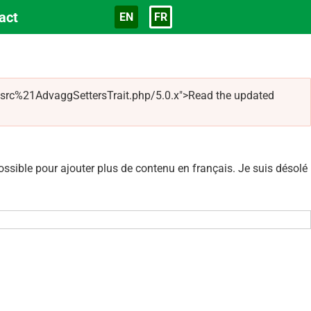
act
EN
FR
Langue
g/src%21AdvaggSettersTrait.php/5.0.x">Read the updated
sible pour ajouter plus de contenu en français. Je suis désolé