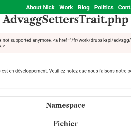
About Nick
Work
Blog
Politics
Cont
Main
AdvaggSettersTrait.php
navigation
is not supported anymore. <a href="/fr/work/drupal-api/advag
/a>
est en développement. Veuillez notez que nous faisons notre pos
Namespace
Fichier