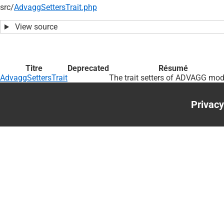
src/
AdvaggSettersTrait.php
View source
Titre
Deprecated
Résumé
AdvaggSettersTrait
The trait setters of ADVAGG mod
Privacy
Foote
menu