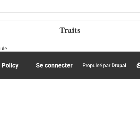
Traits
ule.
 Policy
Se connecter
Propulsé par
Drupal
r
User
account
menu