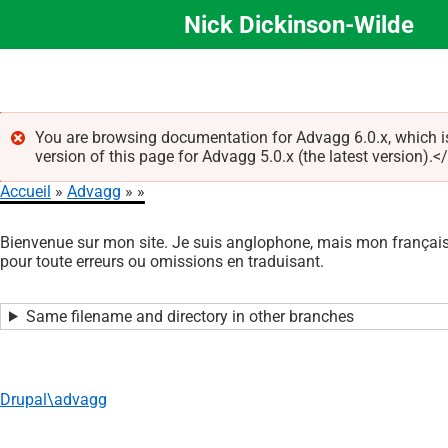
Nick Dickinson-Wilde
Aller
au
contenu
principal
You are browsing documentation for Advagg 6.0.x, which 
version of this page for Advagg 5.0.x (the latest version).<
Message
Accueil
Advagg
d'erreur
Fil
Bienvenue sur mon site. Je suis anglophone, mais mon français 
d'Ariane
pour toute erreurs ou omissions en traduisant.
Same filename and directory in other branches
Drupal\advagg